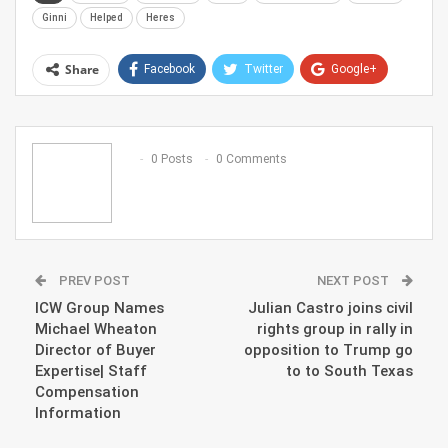
Ginni
Helped
Heres
Share
Facebook
Twitter
Google+
ReddIt
WhatsApp
Pinterest
Email
0 Posts
0 Comments
PREV POST
NEXT POST
ICW Group Names
Julian Castro joins civil
Michael Wheaton
rights group in rally in
Director of Buyer
opposition to Trump go
Expertise| Staff
to to South Texas
Compensation
Information