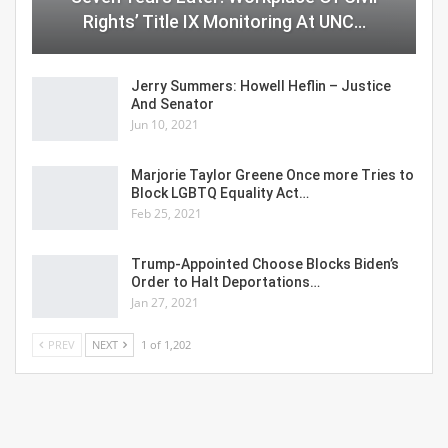
Rights’ Title IX Monitoring At UNC…
Jerry Summers: Howell Heflin – Justice
And Senator
Jun 10, 2021
Marjorie Taylor Greene Once more Tries to
Block LGBTQ Equality Act…
Feb 25, 2021
Trump-Appointed Choose Blocks Biden’s
Order to Halt Deportations…
Jan 27, 2021
PREV
NEXT
1 of 1,202