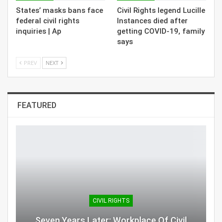
States’ masks bans face
Civil Rights legend Lucille
federal civil rights
Instances died after
inquiries | Ap
getting COVID-19, family
says
PREV
NEXT
FEATURED
CIVIL RIGHTS
Seven Years Later: Workplace Of Civil